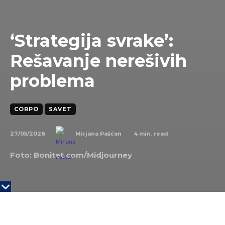
‘Strategija svrake’:
Rešavanje nerešivih
problema
CORPO
SAVET
27/05/2026
4
min. read
Mirjana Pašćan
Foto: Bonitet.com/Midjourney
KLJUČNE TAČKE