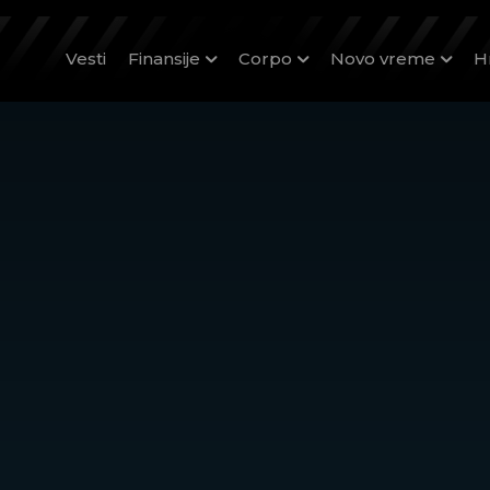
Vesti
Finansije
Corpo
Novo vreme
H