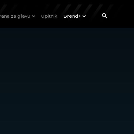
rana za glavu
Upitnik
Brend+