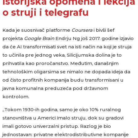
Istorijska opomena i lekcija
o struji i telegrafu
Kada je suosnivač platforme
Coursera
i bivši šef
projekta
Google Brain
Endrju Ng još 2017. godine izjavio
da će AI transformisati svet na isti način na koji je struja
to učinila pre jednog veka, Silicijumska dolina je to
prihvatila kao proročanstvo. Međutim, današnjim
tehnološkim oligarsima se nimalo ne dopada ideja da
od čisto profitnih kompanija budu transformisani u
javna komunalna preduzeća pod državnom
kontrolom.
„Tokom 1930-ih godina, samo je oko 10% ruralnog
stanovništva u Americi imalo struju, dok su gradovi
imali gotovo univerzalni pristup. Razlog je bio
jednostavan: privatne elektrodistributivne kompanije