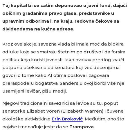
Taj kapital bi se zatim deponovao u javni fond, dajući
običnim građanima pravo glasa, predstavnike u
upravnim odborima i, na kraju, redovne čekove sa
dividendama na kućne adrese.
Kroz ove akcije, savezna vlada bi imala moć da blokira
odluke koje se smatraju štetnim po društvo i da forsira
politiku koja koristi javnosti. Iako ovakav predlog zvuči
potpuno očekivano od senatora koji već decenijama
govori o tome kako AI otima poslove i zagovara
preraspodelu bogatstva, Sanders u ovoj borbi više nije
usamljeni levičar, pišu mediji.
Njegovi tradicionalni saveznici sa levice su tu, poput
senatorke Elizabet Voren (Elizabeth Warren) i čuvene
ekološke aktivistkinje
Erin Brokovič
. Međutim, ono što
najviše iznenađuje jeste da se
Trampova