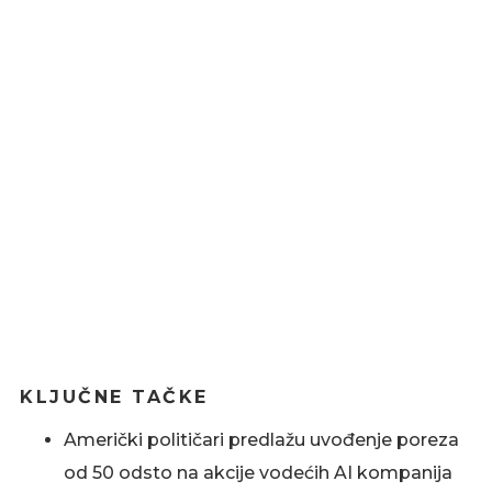
KLJUČNE TAČKE
Američki političari predlažu uvođenje poreza
od 50 odsto na akcije vodećih AI kompanija