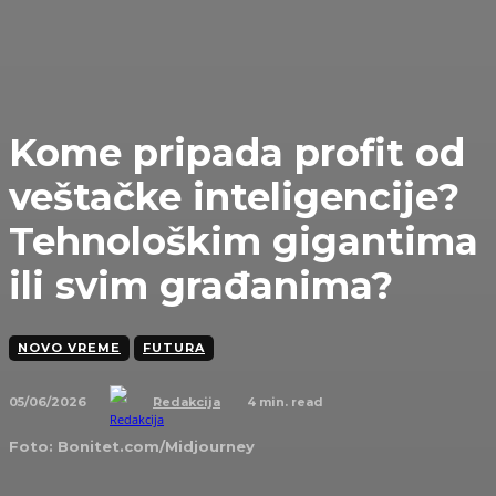
Kome pripada profit od
veštačke inteligencije?
Tehnološkim gigantima
ili svim građanima?
NOVO VREME
FUTURA
05/06/2026
4
min. read
Redakcija
Foto: Bonitet.com/Midjourney