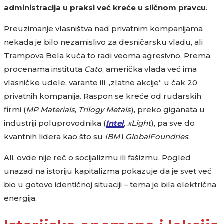
administracija u praksi već kreće u sličnom pravcu
.
Preuzimanje vlasništva nad privatnim kompanijama
nekada je bilo nezamislivo za desničarsku vladu, ali
Trampova Bela kuća to radi veoma agresivno. Prema
procenama instituta
Cato
, američka vlada već ima
vlasničke udele, varante ili „zlatne akcije“ u čak 20
privatnih kompanija. Raspon se kreće od rudarskih
firmi (
MP Materials
,
Trilogy Metals
), preko giganata u
industriji poluprovodnika (
Intel
,
xLight
), pa sve do
kvantnih lidera kao što su
IBM
i
GlobalFoundries
.
Ali, ovde nije reč o socijalizmu ili fašizmu. Pogled
unazad na istoriju kapitalizma pokazuje da je svet već
bio u gotovo identičnoj situaciji – tema je bila električna
energija.