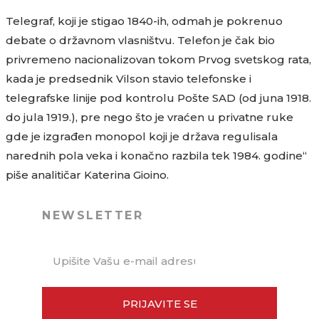
Telegraf, koji je stigao 1840-ih, odmah je pokrenuo
debate o državnom vlasništvu. Telefon je čak bio
privremeno nacionalizovan tokom Prvog svetskog rata,
kada je predsednik Vilson stavio telefonske i
telegrafske linije pod kontrolu Pošte SAD (od juna 1918.
do jula 1919.), pre nego što je vraćen u privatne ruke
gde je izgrađen monopol koji je država regulisala
narednih pola veka i konačno razbila tek 1984. godine“
piše analitičar Katerina Gioino.
NEWSLETTER
PRIJAVITE SE