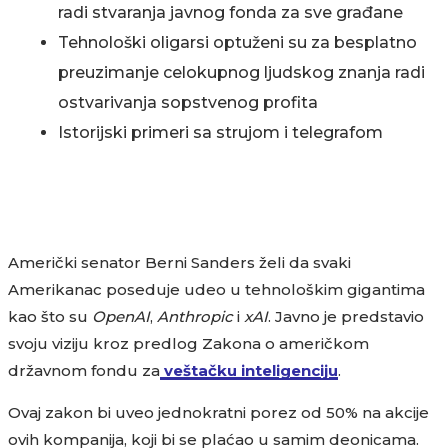
radi stvaranja javnog fonda za sve građane
Tehnološki oligarsi optuženi su za besplatno
preuzimanje celokupnog ljudskog znanja radi
ostvarivanja sopstvenog profita
Istorijski primeri sa strujom i telegrafom
Američki senator Berni Sanders želi da svaki
Amerikanac poseduje udeo u tehnološkim gigantima
kao što su
OpenAI
,
Anthropic
i
xAI
. Javno je predstavio
svoju viziju kroz predlog Zakona o američkom
državnom fondu za
veštačku inteligenciju
.
Ovaj zakon bi uveo jednokratni porez od 50% na akcije
ovih kompanija, koji bi se plaćao u samim deonicama.