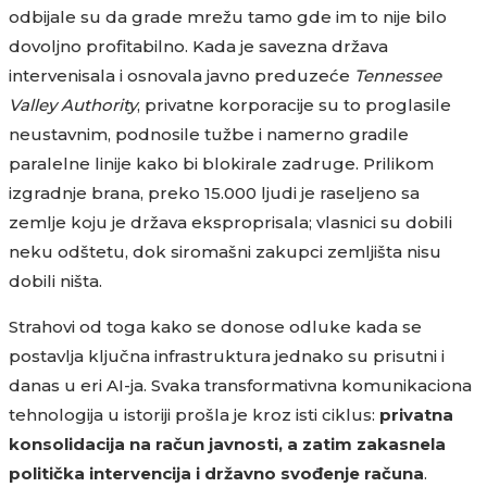
odbijale su da grade mrežu tamo gde im to nije bilo
dovoljno profitabilno. Kada je savezna država
intervenisala i osnovala javno preduzeće
Tennessee
Valley Authority
, privatne korporacije su to proglasile
neustavnim, podnosile tužbe i namerno gradile
paralelne linije kako bi blokirale zadruge. Prilikom
izgradnje brana, preko 15.000 ljudi je raseljeno sa
zemlje koju je država eksproprisala; vlasnici su dobili
neku odštetu, dok siromašni zakupci zemljišta nisu
dobili ništa.
Strahovi od toga kako se donose odluke kada se
postavlja ključna infrastruktura jednako su prisutni i
danas u eri AI-ja. Svaka transformativna komunikaciona
tehnologija u istoriji prošla je kroz isti ciklus:
privatna
konsolidacija na račun javnosti, a zatim zakasnela
politička intervencija i državno svođenje računa
.