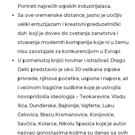
Portreti najvećih srpskih industrijalaca.
Sa ove vremenske distance, jasno je uočljiv
veliki entuzijazam i kreativni preduzetnički
duh koji je doveo do cvetanja zanatstva i
stvaranja modernih kompanija koje ni u čemu
nisu zaostajale za konkurencijom u Evropi.
U pomenutoj knjizi novinar i istraživač Drago
Delić predstavio je oko 30 velikana srpske
privrede, njihove početke, uspone i napore, ali
i većinom tragične sudbine koje je ustrojila
novopridošla ideologija – Teokareviće, Vladu
Ilića, Dunđerske, Bajlonije, Vajferte, Luku
Ćelovića, Braću Krsmanoviće, Konjoviće,
Savčića, Kolarce, Nikolu Spasića koje je autor
nazvao gorostasima kojima su danas sa ovih