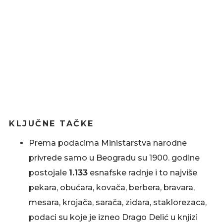
KLJUČNE TAČKE
Prema podacima Ministarstva narodne
privrede samo u Beogradu su 1900. godine
postojale
1.133
esnafske radnje i to najviše
pekara, obućara, kovača, berbera, bravara,
mesara, krojača, sarača, zidara, staklorezaca,
podaci su koje je izneo Drago Delić u knjizi