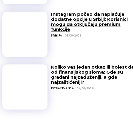
Instagram počeo da naplaćuje
dodatne opcije u Srbiji: Korisnici
mogu da otključaju premium
funkcije
SRBIJA
05/08/2026
Koliko vas jedan otkaz ili bolest d
od finansijskog sloma: Gde su
građani najzaduženiji, a gde
najzaštićeniji?
ISTRAŽIVANJA
04/08/2026