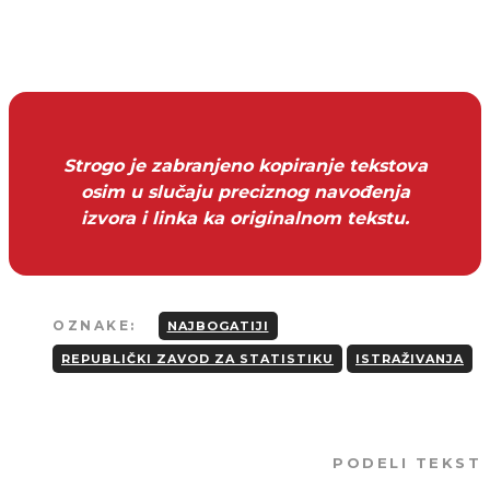
Strogo je zabranjeno kopiranje tekstova
osim u slučaju preciznog navođenja
izvora i linka ka originalnom tekstu.
OZNAKE:
NAJBOGATIJI
REPUBLIČKI ZAVOD ZA STATISTIKU
ISTRAŽIVANJA
PODELI TEKST