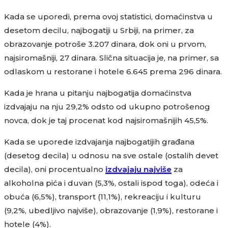
Kada se uporedi, prema ovoj statistici, domaćinstva u
desetom decilu, najbogatiji u Srbiji, na primer, za
obrazovanje potroše 3.207 dinara, dok oni u prvom,
najsiromašniji, 27 dinara. Slična situacija je, na primer, sa
odlaskom u restorane i hotele 6.645 prema 296 dinara.
Kada je hrana u pitanju najbogatija domaćinstva
izdvajaju na nju 29,2% odsto od ukupno potrošenog
novca, dok je taj procenat kod najsiromašnijih 45,5%.
Kada se uporede izdvajanja najbogatijih građana
(desetog decila) u odnosu na sve ostale (ostalih devet
decila), oni procentualno
izdvajaju najviše
za
alkoholna pića i duvan (5,3%, ostali ispod toga), odeća i
obuća (6,5%), transport (11,1%), rekreaciju i kulturu
(9,2%, ubedljivo najviše), obrazovanje (1,9%), restorane i
hotele (4%).