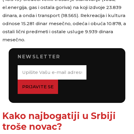
el.energija, gas i ostala goriva) na koji izdvoje 23.839
dinara, a onda i transport (18.565). Rekreacija i kultura
odnose 15.281 dinar mesečno, odeća i obuća 10.878, a
ostali lični predmeti i ostale usluge 9.939 dinara
mesečno.
NEWSLETTER
PRIJAVITE SE
Kako najbogatiji u Srbiji
troše novac?