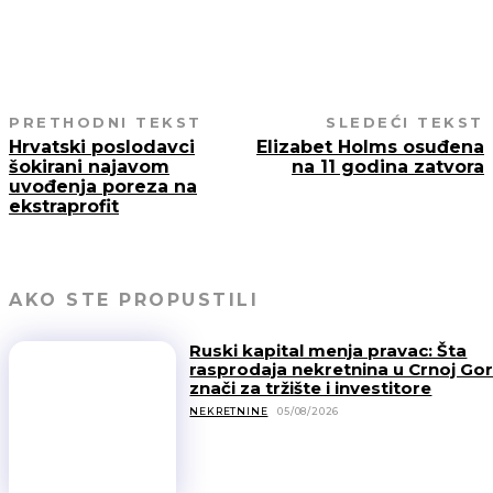
PRETHODNI TEKST
SLEDEĆI TEKST
Hrvatski poslodavci
Elizabet Holms osuđena
šokirani najavom
na 11 godina zatvora
uvođenja poreza na
ekstraprofit
AKO STE PROPUSTILI
Ruski kapital menja pravac: Šta
rasprodaja nekretnina u Crnoj Gor
znači za tržište i investitore
NEKRETNINE
05/08/2026