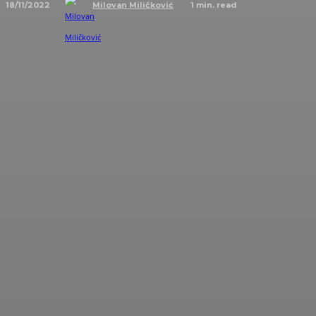
18/11/2022
1
min. read
Milovan Miličković