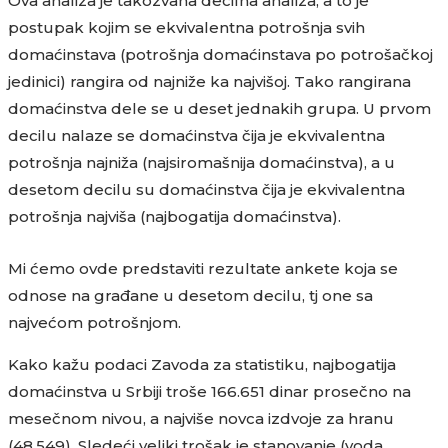
Ova analiza je takozvana decilna analiza, a to je
postupak kojim se ekvivalentna potrošnja svih
domaćinstava (potrošnja domaćinstava po potrošačkoj
jedinici) rangira od najniže ka najvišoj. Tako rangirana
domaćinstva dele se u deset jednakih grupa. U prvom
decilu nalaze se domaćinstva čija je ekvivalentna
potrošnja najniža (najsiromašnija domaćinstva), a u
desetom decilu su domaćinstva čija je ekvivalentna
potrošnja najviša (najbogatija domaćinstva).
Mi ćemo ovde predstaviti rezultate ankete koja se
odnose na građane u desetom decilu, tj one sa
najvećom potrošnjom.
Kako kažu podaci Zavoda za statistiku, najbogatija
domaćinstva u Srbiji troše 166.651 dinar prosečno na
mesečnom nivou, a najviše novca izdvoje za hranu
(48.549). Sledeći veliki trošak je stanovanje (voda,