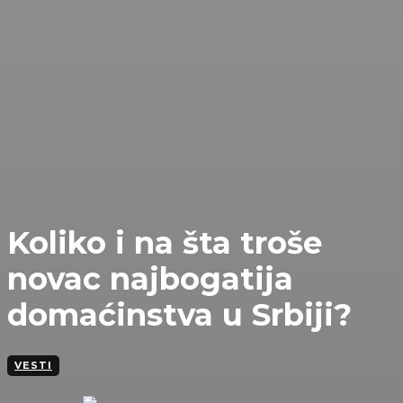
Koliko i na šta troše
novac najbogatija
domaćinstva u Srbiji?
VESTI