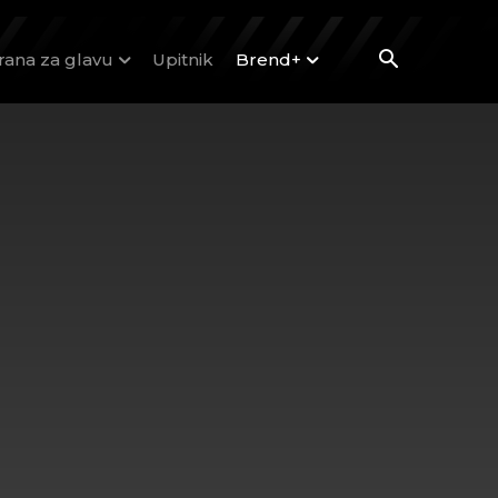
rana za glavu
Upitnik
Brend+