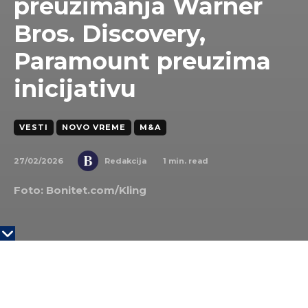
preuzimanja Warner
Bros. Discovery,
Paramount preuzima
inicijativu
VESTI
NOVO VREME
M&A
27/02/2026
1
min. read
Redakcija
Foto: Bonitet.com/Kling
Streaming gigant Netflix
povukao se iz trke za