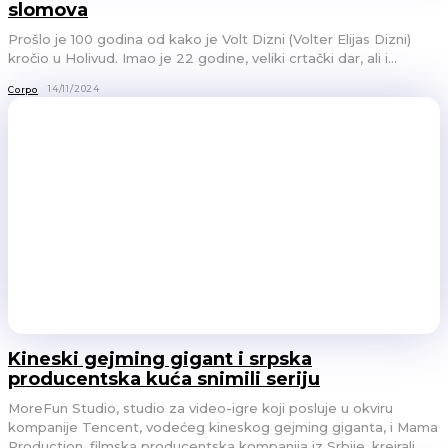
slomova
Prošlo je 100 godina od kako je Volt Dizni (Volter Elijas Dizni)
kročio u Holivud. Imao je 22 godine, veliki crtački dar, ali i...
14/11/2024
Corpo
Kineski gejming gigant i srpska
producentska kuća snimili seriju
MoreFun Studio, studio za video-igre koji posluje u okviru
kompanije Tencent, vodećeg kineskog gejming giganta, i Mama
Production, filmska producentska kompanija iz Srbije, kreirali...