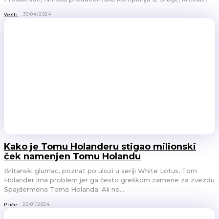
30/04/2024
Vesti
Kako je Tomu Holanderu stigao milionski
ček namenjen Tomu Holandu
Britanski glumac, poznat po ulozi u seriji White Lotus, Tom
Holander ima problem jer ga često greškom zamene za zvezdu
Spajdermena Toma Holanda. Ali ne...
25/01/2024
Priče