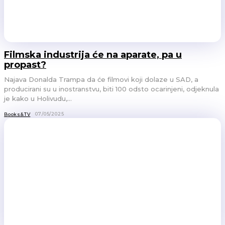
Filmska industrija će na aparate, pa u
propast?
Najava Donalda Trampa da će filmovi koji dolaze u SAD, a
producirani su u inostranstvu, biti 100 odsto ocarinjeni, odjeknula
je kako u Holivudu,...
07/05/2025
Books&TV