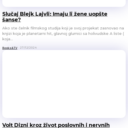
Slučaj Blejk Lajvli: Imaju li žene uopšte
šanse?
Ako ste čelnik filmskog studija koji je svoj projekat zasnovao na
knjizi koja je planetarni hit, glavnoj glumici sa holivudske A liste (
koja...
27/12/2024
Books&TV
Volt Dizni kroz život poslovnih i nervnih