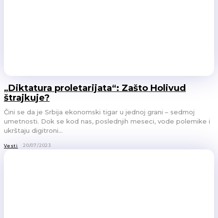
„Diktatura proletarijata“: Zašto Holivud
štrajkuje?
Čini se da je Srbija ekonomski tigar u jednoj grani – sedmoj
umetnosti. Dok se kod nas, poslednjih meseci, vode polemike i
ukrštaju digitroni...
20/07/2023
Vesti