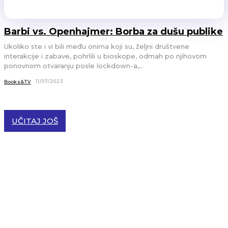
Barbi vs. Openhajmer: Borba za dušu publike
Ukoliko ste i vi bili među onima koji su, željni društvene
interakcije i zabave, pohrlili u bioskope, odmah po njihovom
ponovnom otvaranju posle lockdown-a,...
11/07/2023
Books&TV
UČITAJ JOŠ