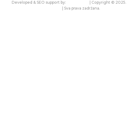
Developed & SEO support by:
premium.rs
| Copyright © 2025.
bonitet.com
| Sva prava zadržana.
Pravila korišćenja i zaštita privatnosti