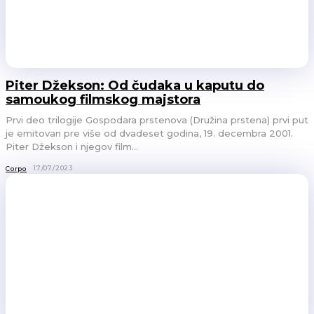
Piter Džekson: Od čudaka u kaputu do
samoukog filmskog majstora
Prvi deo trilogije Gospodara prstenova (Družina prstena) prvi put
je emitovan pre više od dvadeset godina, 19. decembra 2001.
Piter Džekson i njegov film...
17/07/2023
Corpo