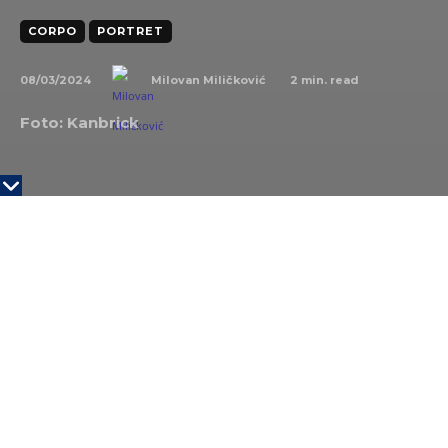
CORPO
PORTRET
08/03/2024
2
min. read
Milovan Miličković
Foto: Kanbrick
KLJUČNE TAČKE
Trejsi Brit Kul ima 39 godina, a u Bafetovu
kompaniju je stigla sa 25 godina. U početku je
radila kao njegov finansijski asistent.
Preko njene kompanije Kanbrick, koju je
osnovala pre četiri godine, ima za cilj da
porodičnim ili osnivačkim preduzećima
pomogne da nađu kapital ili ga unovče.