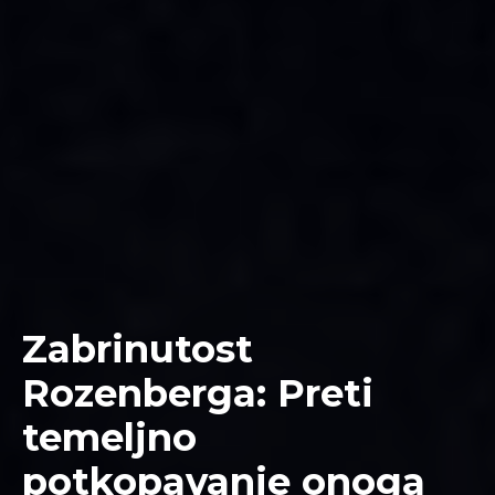
Zabrinutost
Rozenberga: Preti
temeljno
potkopavanje onoga