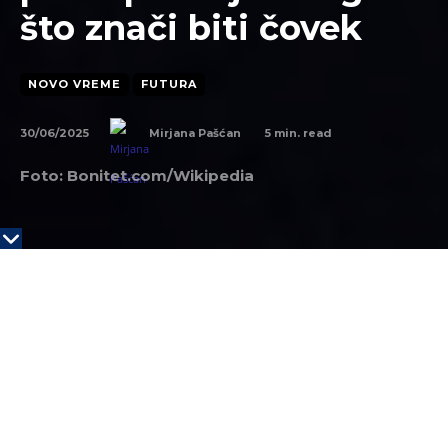
što znači biti čovek
NOVO VREME
FUTURA
30/06/2025
5
min. read
Mirjana Pašćan
Foto: Bonitet.com/
Wikipedia
KLJUČNE TAČKE
Najdublji efekat AGI mogao da bude veoma
ličan – kriza identiteta
Kada čovek izgubi kognitivnu nadmoć
Zabrinutost i alarm