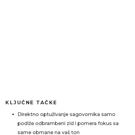
KLJUČNE TAČKE
Direktno optuživanje sagovornika samo
podiže odbrambeni zid i pomera fokus sa
same obmane na vaš ton