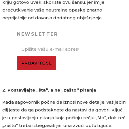
kriju gotovo uvek iskoriste ovu šansu, jer im je
prećutkivanje vaše neutralne opaske znatno
neprijatnije od davanja dodatnog objašnjenja.
NEWSLETTER
PRIJAVITE SE
2. Postavljajte „šta“, a ne „zašto“ pitanja
Kada sagovornik počne da iznosi nove detalje, vaš jedini
cilj jeste da ga podstaknete da nastavi da govori. Ključ
je u postavljanju pitanja koja počinju rečju „šta“, dok reč
„zašto“ treba izbegavati jer ona zvuči optužujuće.