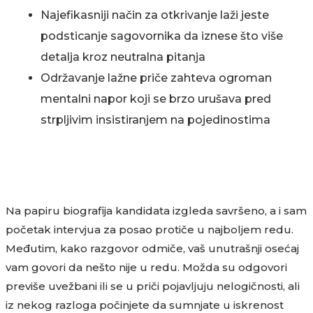
Najefikasniji način za otkrivanje laži jeste
podsticanje sagovornika da iznese što više
detalja kroz neutralna pitanja
Održavanje lažne priče zahteva ogroman
mentalni napor koji se brzo urušava pred
strpljivim insistiranjem na pojedinostima
Na papiru biografija kandidata izgleda savršeno, a i sam
početak intervjua za posao protiče u najboljem redu.
Međutim, kako razgovor odmiče, vaš unutrašnji osećaj
vam govori da nešto nije u redu. Možda su odgovori
previše uvežbani ili se u priči pojavljuju nelogičnosti, ali
iz nekog razloga počinjete da sumnjate u iskrenost