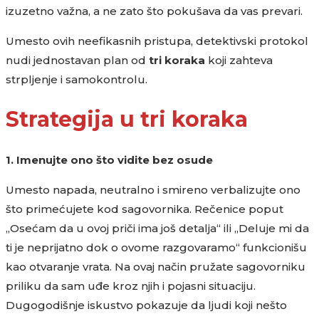
izuzetno važna, a ne zato što pokušava da vas prevari.
Umesto ovih neefikasnih pristupa, detektivski protokol
nudi jednostavan plan od
tri koraka
koji zahteva
strpljenje i samokontrolu.
Strategija u tri koraka
1. Imenujte ono što vidite bez osude
Umesto napada, neutralno i smireno verbalizujte ono
što primećujete kod sagovornika. Rečenice poput
„Osećam da u ovoj priči ima još detalja“ ili „Deluje mi da
ti je neprijatno dok o ovome razgovaramo“ funkcionišu
kao otvaranje vrata. Na ovaj način pružate sagovorniku
priliku da sam uđe kroz njih i pojasni situaciju.
Dugogodišnje iskustvo pokazuje da ljudi koji nešto