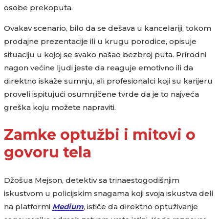
osobe prekoputa.
Ovakav scenario, bilo da se dešava u kancelariji, tokom
prodajne prezentacije ili u krugu porodice, opisuje
situaciju u kojoj se svako našao bezbroj puta. Prirodni
nagon većine ljudi jeste da reaguje emotivno ili da
direktno iskaže sumnju, ali profesionalci koji su karijeru
proveli ispitujući osumnjičene tvrde da je to najveća
greška koju možete napraviti.
Zamke optužbi i mitovi o
govoru tela
Džošua Mejson, detektiv sa trinaestogodišnjim
iskustvom u policijskim snagama koji svoja iskustva deli
na platformi
Medium
, ističe da direktno optuživanje