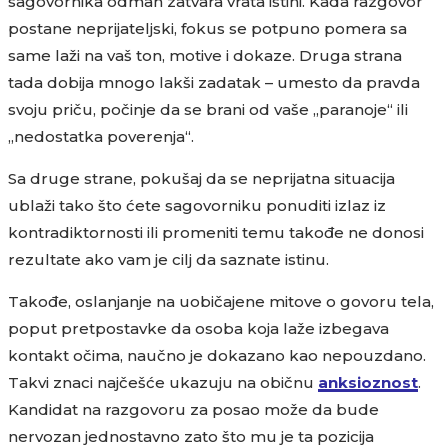
sagovornika odmah zatvara vrata istini. Kada razgovor
postane neprijateljski, fokus se potpuno pomera sa
same laži na vaš ton, motive i dokaze. Druga strana
tada dobija mnogo lakši zadatak – umesto da pravda
svoju priču, počinje da se brani od vaše „paranoje“ ili
„nedostatka poverenja“.
Sa druge strane, pokušaj da se neprijatna situacija
ublaži tako što ćete sagovorniku ponuditi izlaz iz
kontradiktornosti ili promeniti temu takođe ne donosi
rezultate ako vam je cilj da saznate istinu.
Takođe, oslanjanje na uobičajene mitove o govoru tela,
poput pretpostavke da osoba koja laže izbegava
kontakt očima, naučno je dokazano kao nepouzdano.
Takvi znaci najčešće ukazuju na običnu
anksioznost
.
Kandidat na razgovoru za posao može da bude
nervozan jednostavno zato što mu je ta pozicija