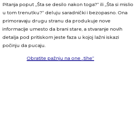
Pitanja poput „Šta se desilo nakon toga?“ ili „Šta si mislio
u tom trenutku?“ deluju saradnički i bezopasno. Ona
primoravaju drugu stranu da produkuje nove
informacije umesto da brani stare, a stvaranje novih
detalja pod pritiskom jeste faza u kojoj lažni iskazi
počinju da pucaju.
Obratite pažnju na one „tihe“
3. Pustite da istina postane teška
„Kada primetite da se sagovornik zapetljao u
sopstvene kontradiktornosti, nagon većine ljudi je da
trijumfalno usklikne kako je prevara otkrivena.
Profesionalni istražitelji znaju da je to pogrešno. Mnogo
je efikasnije pustiti drugu stranu da oseti punu težinu
neprijatne tišine. Skrivanje obmane je mentalno
iscrpljujuće jer zahteva istovremeno praćenje