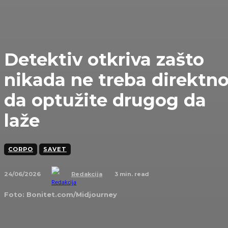
Detektiv otkriva zašto
nikada ne treba direktn
da optužite drugog da
laže
CORPO
SAVET
24/06/2026
3
min. read
Redakcija
Foto: Bonitet.com/Midjourney