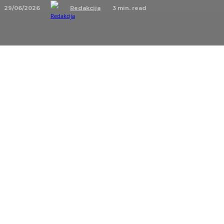
29/06/2026
3
min. read
Redakcija