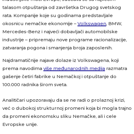
talasom otpuštanja od završetka Drugog svetskog
rata. Kompanije koje su godinama predstavljale
okosnicu nemačke ekonomije –
Volkswagen
, BMW,
Mercedes-Benz i najveći dobavljači automobilske
industrije – pripremaju nove programe racionalizacije,
zatvaranja pogona i smanjenja broja zaposlenih.
Najdramatičnije najave dolaze iz Volkswagena, koji
prema navodima
više međunarodnih medija
razmatra
gašenje četiri fabrike u Nemačkoj i otpuštanje do
100.000 radnika širom sveta.
Analitičari upozoravaju da se ne radi o prolaznoj krizi,
već o dubokoj strukturnoj promeni koja bi mogla trajno
da promeni ekonomsku sliku Nemačke, ali i cele
Evropske unije.