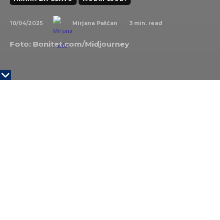
10/04/2025
3
min. read
Mirjana Pašćan
Foto: Bonitet.com/Midjourney
KLJUČNE TAČKE
Nil Degras Tajson je naučnik, fizičar i veliki
borac za popularizaciju nauke
Prava snaga i vakcina protiv prevaranata
Naučna pismenost