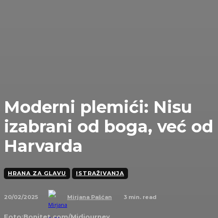
Moderni plemići: Nisu
izabrani od boga, već od
Harvarda
HRANA ZA GLAVU
ISTRAŽIVANJA
20/02/2025
3
min. read
Mirjana Pašćan
Foto:Bonitet.com/Midjourney