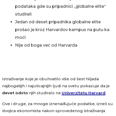
podataka gde su pripadnici „globalne elite“
studirali
Jedan od deset pripadnika globalne elite
prošao je kroz Harvardov kampus na putu ka
moći
Nije od boga već od Harvarda
Istraživanje koje je obuhvatilo više od šest hiljada
najbogatijih i najuticajnijih ljudi na svetu pokazuje da je
devet odsto
njih studiralo na
Univerzitetu Harvard
.
Ove i druge, za mnoge iznenađujuće podatke, izneli su
dvojica ekonomista nakon sprovedenog istraživanja