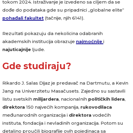
tokom 2024. Istraživanje je izvedeno sa ciljem da se
dođe do podataka gde su pripadnici „globalne elite“
pohađali fakultet
(tačnije, njih 6141).
Rezultati pokazuju da nekolicina odabranih
akademskih institucija obrazuje
najmoćnije
i
najuticajnije
ljude.
Gde studiraju?
Rikardo J. Salas Dijaz je predavač na Dartmutu, a Kevin
Jang na Univerzitetu Masačusets. Zajedno su sastavili
listu svetskih
milijardera
, nacionalnih
političkih
lidera
,
direktora
150 najvećih kompanija,
rukovodilaca
međunarodnih organizacija i
direktora
vodećih
instituta, fondacija i nevladinih organizacija. Potom su
detaljno proučili biografije ovih pojedinaca sa