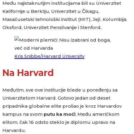
Među najistaknutijim institucijama bili su Univerzitet
Kalifornije u Berkliju, Univerzitet u Čikagu,
Masačusetski tehnološki institut (MIT), Jejl, Kolumbija,
Oksford, Univerzitet Pensilvanije i Stenford.
Kris Snibbe/Harvard University
Na Harvard
Međutim, sve ove institucije blede u poređenju sa
Univerzitetom Harvard. Gotovo jedan od deset
pripadnika globalne elite prošao je kroz Harvardov
kampus na svom
putu ka moći
. Među američkom
elitom, čak 16 odsto steklo je diplomu upravo na
Harvardu.