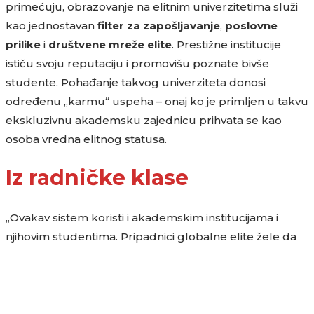
primećuju, obrazovanje na elitnim univerzitetima služi
kao jednostavan
filter za zapošljavanje
,
poslovne
prilike
i
društvene
mreže
elite
. Prestižne institucije
ističu svoju reputaciju i promovišu poznate bivše
studente. Pohađanje takvog univerziteta donosi
određenu „karmu“ uspeha – onaj ko je primljen u takvu
ekskluzivnu akademsku zajednicu prihvata se kao
osoba vredna elitnog statusa.
Iz radničke klase
„Ovakav sistem koristi i akademskim institucijama i
njihovim studentima. Pripadnici globalne elite žele da
njihova deca pohađaju Harvard, Pensilvanijski
univerzitet ili MIT, potpuno svesni ugleda i prilika koje
ta institucija otvara. Zbog toga su neki bogati roditelji
pribegavali ilegalnim sredstvima kako bi osigurali