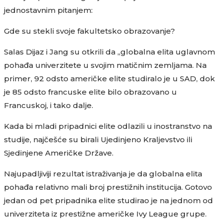
jednostavnim pitanjem:
Gde su stekli svoje fakultetsko obrazovanje?
Salas Dijaz i Jang su otkrili da „globalna elita uglavnom
pohađa univerzitete u svojim matičnim zemljama. Na
primer, 92 odsto američke elite studiralo je u SAD, dok
je 85 odsto francuske elite bilo obrazovano u
Francuskoj, i tako dalje.
Kada bi mladi pripadnici elite odlazili u inostranstvo na
studije, najčešće su birali Ujedinjeno Kraljevstvo ili
Sjedinjene Američke Države.
Najupadljiviji rezultat istraživanja je da globalna elita
pohađa relativno mali broj prestižnih institucija. Gotovo
jedan od pet pripadnika elite studirao je na jednom od
univerziteta iz prestižne američke Ivy League grupe.