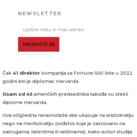
NEWSLETTER
PRIJAVITE SE
Čak
41 direktor
kompanija sa Fortune 500 liste u 2022.
godini bio je diplomac Harvarda.
Osam od 45
američkih predsednika takođe su stekli
diplome Harvarda.
Ova očigledna neravnoteža više ukazuje na aristokratiju
nego na meritokratiju (vođstvo koje je zasnovano na
zaslugama, talentima ili veštinama). Kako autori studije