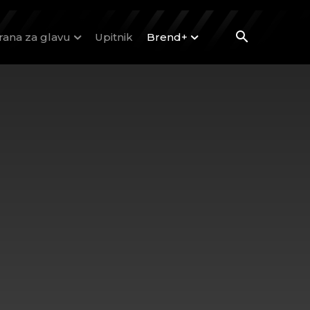
rana za glavu
Upitnik
Brend+