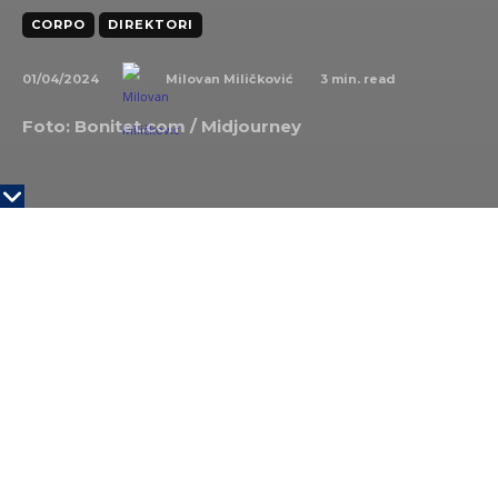
CORPO
DIREKTORI
01/04/2024
3
min. read
Milovan Miličković
Foto: Bonitet.com / Midjourney
Promene na čelu kompanija nisu neka retkost.
Posebno kada su u pitanju kompanije u kojima
odlučuju odbori ili ključnu reč imaju osnivači ili
vlasnici.
Direktori se menjaju iz različitih razloga – novog
pravca kompanije, kazne zbog loših rezultata,