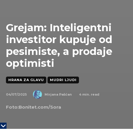
Grejam: Inteligentni
investitor kupuje od
pesimiste, a prodaje
optimisti
HRANA ZA GLAVU
MUDRI LJUDI
04/07/2025
4
min. read
Mirjana Pašćan
Foto:Bonitet.com/Sora